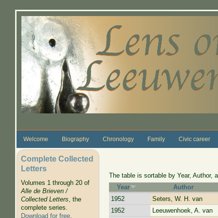
Skip to main content
Welcome
Biography
Chronology
Family
Civic career
Complete Collected
Letters
The table is sortable by Year, Author, a
Volumes 1 through 20 of
Year
Author
Alle de Brieven /
1952
Seters, W. H. van
Collected Letters
, the
complete series.
1952
Leeuwenhoek, A. van
Download for free
.