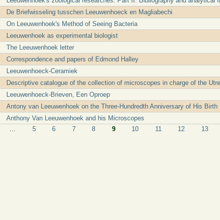
Leeuwenhoek's zoological researches. Part II. Bibliography and analytical 
De Briefwisseling tusschen Leeuwenhoeck en Magliabechi
On Leeuwenhoek's Method of Seeing Bacteria
Leeuwenhoek as experimental biologist
The Leeuwenhoek letter
Correspondence and papers of Edmond Halley
Leeuwenhoeck-Ceramiek
Descriptive catalogue of the collection of microscopes in charge of the Ut
Leeuwenhoeck-Brieven, Een Oproep
Antony van Leeuwenhoek on the Three-Hundredth Anniversary of His Birth
Anthony Van Leeuwenhoek and his Microscopes
…
5
6
7
8
9
10
11
12
13