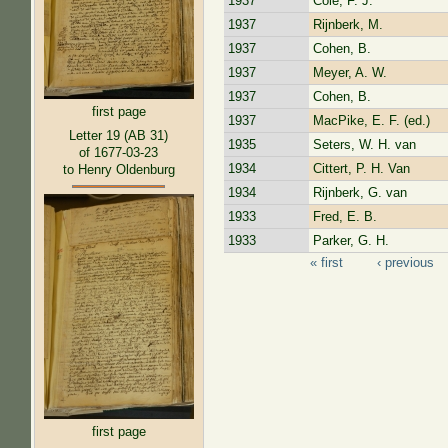
1937
Cole, F. J.
1937
Rijnberk, M.
1937
Cohen, B.
1937
Meyer, A. W.
1937
Cohen, B.
first page
1937
MacPike, E. F. (ed.)
Letter 19 (AB 31)
1935
Seters, W. H. van
of 1677-03-23
1934
Cittert, P. H. Van
to Henry Oldenburg
1934
Rijnberk, G. van
1933
Fred, E. B.
1933
Parker, G. H.
« first
‹ previous
Pages
first page