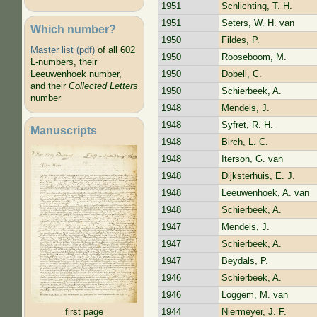
1951
Schlichting, T. H.
1951
Seters, W. H. van
Which number?
1950
Fildes, P.
Master list (pdf)
of all 602
1950
Rooseboom, M.
L-numbers, their
1950
Dobell, C.
Leeuwenhoek number,
and their
Collected Letters
1950
Schierbeek, A.
number
1948
Mendels, J.
1948
Syfret, R. H.
Manuscripts
1948
Birch, L. C.
1948
Iterson, G. van
1948
Dijksterhuis, E. J.
1948
Leeuwenhoek, A. van
1948
Schierbeek, A.
1947
Mendels, J.
1947
Schierbeek, A.
1947
Beydals, P.
1946
Schierbeek, A.
1946
Loggem, M. van
1944
Niermeyer, J. F.
first page