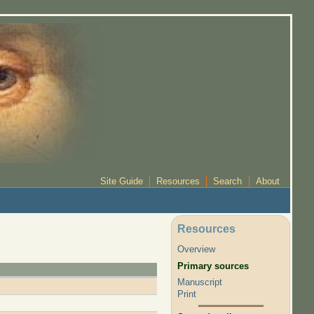
Site Guide
Resources
Search
About
Resources
Overview
Primary sources
Manuscript
Print