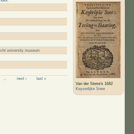
Index.
recht university museum
…
next ›
last »
Van der Sterre's 1682
Keyserlijke Snee