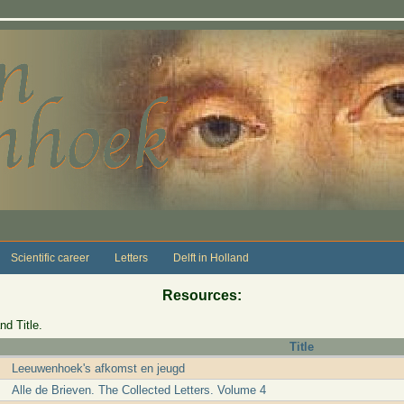
Scientific career
Letters
Delft in Holland
Resources:
nd Title.
Title
Leeuwenhoek's afkomst en jeugd
Alle de Brieven. The Collected Letters. Volume 4