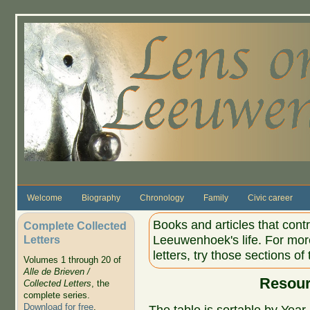
Skip to main content
Welcome
Biography
Chronology
Family
Civic career
Books and articles that cont
Complete Collected
Letters
Leeuwenhoek's life. For more
letters, try those sections of
Volumes 1 through 20 of
Alle de Brieven /
Resour
Collected Letters
, the
complete series.
Download for free
.
The table is sortable by Year,