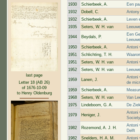
1930
Schierbeek, A.
Een pa
1932
Dobell, C.
Antony 
1932
Schierbeek, A.
Leven 
1935
Seters, W. H. van
Leeuwe
Een Ge
1944
Beydals, P.
Leeuw
1950
Schierbeek, A.
Antoni 
1951
Schlichting, T. H.
Waarom
1951
Seters, W. H. van
Antoni
1952
Seters, W. H. van
Leeuwe
last page
Antoni 
1959
Lanen, J.
de mic
Letter 18 (AB 26)
of 1676-10-09
1959
Schierbeek, A.
Measuri
to Henry Oldenburg
1968
Seters, W. H. van
Van Le
1975
Lindeboom, G. A.
De Zie
Antoni
1979
Heniger, J.
Societ
Antoni
1982
Rozemond, A. J. H.
Delft
1982
Snelders, H. A. M.
Antoni