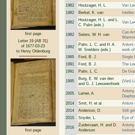
1982
Houtzager, H. L.
Van Lee
1982
Berkel, K. van
Intelle
Houtzager, H. L. and L.
1982
Van Le
C. Palm (eds.)
Can An
first page
1982
Seters, W. H. van
Warmo
Letter 19 (AB 31)
Palm, L. C. and H. A.
Antoni 
of 1677-03-23
1982
M. Snelders (eds.)
work of
to Henry Oldenburg
1985
Ford, B. J.
Single 
1991
Ford, B. J.
The Le
1991
Palm, L. C.
De Gra
Burg, E. W. van den
1995
(Van) 
and G. J. Leeuwenhoek
Antony
2005
Larner, A.
Diaphra
2014
Smit, H. et al.
Antoni
2014
Anderson, D.
Still g
2015
Snyder, L.
Eye of 
Zuidervaart, H. and D.
Antony
2016
first page
Anderson
instrum