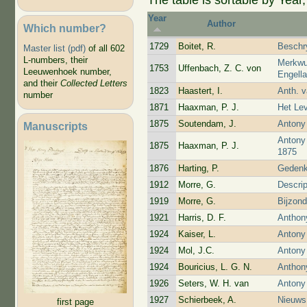
Year
Author
Which number?
1729
Boitet, R.
Beschry
Master list (pdf)
of all 602
L-numbers, their
Merkwu
1753
Uffenbach, Z. C. von
Leeuwenhoek number,
Engell
and their
Collected Letters
1823
Haastert, I.
Anth. 
number
1871
Haaxman, P. J.
Het Le
1875
Soutendam, J.
Antony
Manuscripts
Antony
1875
Haaxman, P. J.
1875
1876
Harting, P.
Gedenk
1912
Morre, G.
Descrip
1919
Morre, G.
Bijzon
1921
Harris, D. F.
Anthony
1924
Kaiser, L.
Antony
1924
Mol, J.C.
Antony
1924
Bouricius, L. G. N.
Anthon
1926
Seters, W. H. van
Antony
1927
Schierbeek, A.
Nieuws
first page