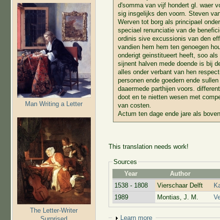
d'somma van vijf hondert gl. waer v
sig insgelijks den voorn. Steven va
Werven tot borg als principael onder
speciael renunciatie van de benefic
ordinis sive excussionis van den ef
vandien hem hem ten genoegen ho
onderigt geinstitueert heeft, soo als 
sijnent halven mede doende is bij d
alles onder verbant van hen respect
personen ende goedern ende sullen
daaermede parthijen voors. different
doot en te nietten wesen met comp
Man Writing a Letter
van costen.
Actum ten dage ende jare als bove
This translation needs work!
Sources
Year
Author
1538 - 1808
Vierschaar Delft
Ka
1989
Montias, J. M.
Ve
The Letter-Writer
Show
Learn more
Surprised