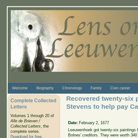
Skip to main content
Welcome
Biography
Chronology
Family
Civic career
Recovered twenty-six p
Complete Collected
Stevens to help pay Ca
Letters
Volumes 1 through 20 of
Alle de Brieven /
Date:
February 2, 1677
Collected Letters
, the
Leeuwenhoek got twenty-six paintings 
complete series.
Bolnes' creditors. They were worth 340
Download for free
.