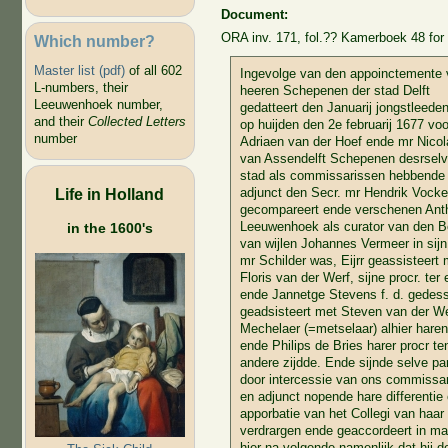
Document:
ORA inv. 171, fol.?? Kamerboek 48 for
Which number?
Master list (pdf)
of all 602
Ingevolge van den appoinctemente 
L-numbers, their
heeren Schepenen der stad Delft
Leeuwenhoek number,
gedatteert den Januarij jongstleeden
and their
Collected Letters
op huijden den 2e februarij 1677 vo
number
Adriaen van der Hoef ende mr Nico
van Assendelft Schepenen desrselv
stad als commissarissen hebbende 
Life in Holland
adjunct den Secr. mr Hendrik Vocke
gecompareert ende verschenen Anth
Leeuwenhoek als curator van den B
in the 1600's
van wijlen Johannes Vermeer in sijn
mr Schilder was, Eijrr geassisteert 
Floris van der Werf, sijne procr. ter
ende Jannetge Stevens f. d. gedes
geadsisteert met Steven van der W
Mechelaer (=metselaar) alhier haren
ende Philips de Bries harer procr te
andere zijdde. Ende sijnde selve par
door intercessie van ons commissa
en adjunct nopende hare differentie
apporbatie van het Collegi van haar
verdrargen ende geaccordeert in ma
hier na volgende namenlijk dat hij de