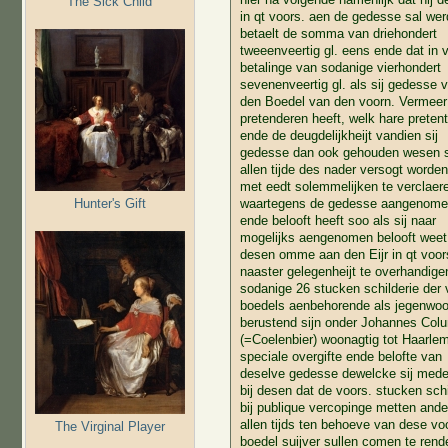
The Sick Child
in qt voors. aen de gedesse sal we
betaelt de somma van driehondert
tweeenveertig gl. eens ende dat in v
betalinge van sodanige vierhondert
sevenenveertig gl. als sij gedesse 
den Boedel van den voorn. Vermeer
pretenderen heeft, welk hare pretent
ende de deugdelijkheijt vandien sij
gedesse dan ook gehouden wesen s
allen tijde des nader versogt worde
met eedt solemmelijken te verclaer
Hunter's Gift
waartegens de gedesse aangenome
ende belooft heeft soo als sij naar
mogelijks aengenomen belooft weet 
desen omme aan den Eijr in qt voors
naaster gelegenheijt te overhandige
sodanige 26 stucken schilderie der 
boedels aenbehorende als jegenwoo
berustend sijn onder Johannes Col
(=Coelenbier) woonagtig tot Haarle
speciale overgifte ende belofte van
deselve gedesse dewelcke sij mede
bij desen dat de voors. stucken schi
bij publique vercopinge metten ande
allen tijds ten behoeve van dese vo
The Virginal Player
boedel suijver sullen comen te rend