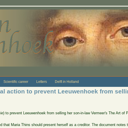
Scientific career
Letters
Delft in Holland
gal action to prevent Leeuwenhoek from selli
tie
) to prevent Leeuwenhoek from selling her son-in-law Vermeer's The Art of P
that Maria Thins should present herself as a creditor. The document notes t