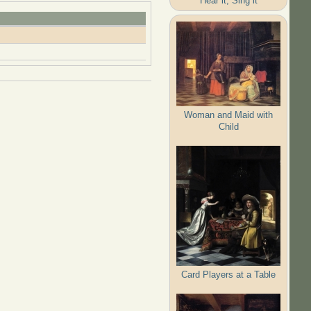
Hear it, Sing it
Woman and Maid with
Child
Card Players at a Table