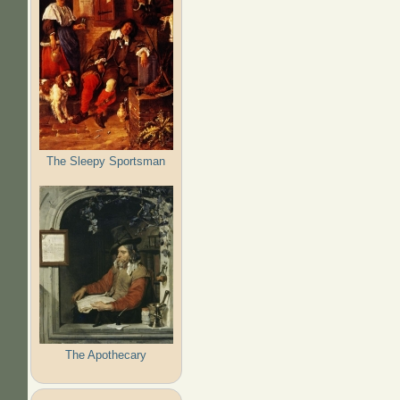
The Sleepy Sportsman
The Apothecary