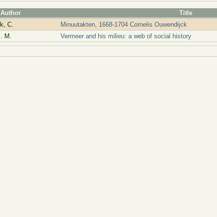
Author
Title
k, C.
Minuutakten, 1668-1704 Cornelis Ouwendijck
. M.
Vermeer and his milieu: a web of social history