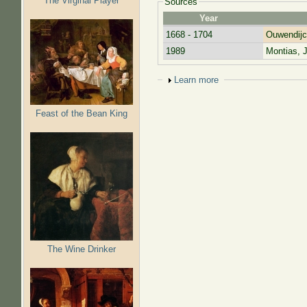
The Virginal Player
Sources
Year
1668 - 1704
Ouwendijc
1989
Montias, J
Show
Learn more
Feast of the Bean King
The Wine Drinker