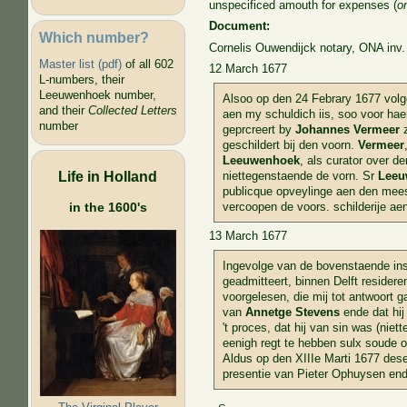
unspecificed amouth for expenses (
o
Document:
Which number?
Cornelis Ouwendijck notary, ONA inv. 
Master list (pdf)
of all 602
12 March 1677
L-numbers, their
Leeuwenhoek number,
Alsoo op den 24 Febrary 1677 volg
and their
Collected Letters
aen my schuldich iis, soo voor ha
number
geprcreert by
Johannes Vermeer
z
geschildert bij den voorn.
Vermeer
Leeuwenhoek
, als curator over 
Life in Holland
niettegenstaende de vorn. Sr
Leeu
publicque opveylinge aen den mees
in the 1600's
vercoopen de voors. schilderije ae
13 March 1677
Ingevolge van de bovenstaende ins
geadmitteert, binnen Delft resider
voorgelesen, die mij tot antwoort g
van
Annetge Stevens
ende dat hi
't proces, dat hij van sin was (ni
eenigh regt te hebben sulx soude 
Aldus op den XIIIe Marti 1677 des
presentie van Pieter Ophuysen end