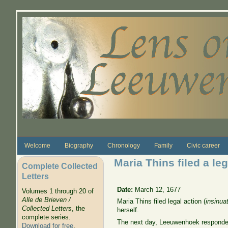
Skip to main content
Welcome
Biography
Chronology
Family
Civic career
Maria Thins filed a le
Complete Collected
Letters
Date:
March 12, 1677
Volumes 1 through 20 of
Alle de Brieven /
Maria Thins filed legal action (
insinua
Collected Letters
, the
herself.
complete series.
The next day, Leeuwenhoek responded 
Download for free
.