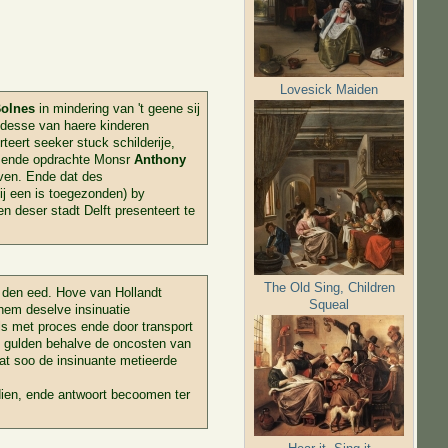
Lovesick Maiden
Bolnes
in mindering van 't geene sij
hdesse van haere kinderen
eert seeker stuck schilderije,
te ende opdrachte Monsr
Anthony
even. Ende dat des
mij een is toegezonden) by
 deser stadt Delft presenteert te
The Old Sing, Children
j den eed. Hove van Hollandt
Squeal
em deselve insinuatie
als met proces ende door transport
h gulden behalve de oncosten van
dat soo de insinuante metieerde
dien, ende antwoort becoomen ter