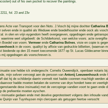
ncosten
) out of his own pocket to recover the paintings.
2211, fol. 23 and 23v
ens Acte van Transport voor den Nots. J.Vosch bij mijne doxhter
Catharina 
er selven ende in qualité als Weduwe ende boedelhouster ende oock als vooc
al. in olen en vrijn eygendom heeft overgegeven, opgedragen ende getransport
, waerinne wert uitgebeelt: de Schilderkonst, van welcke voors. acte overgif
den Boedel van voorn.
Vermeer
ende
Catharina Bolnes
, visie en copie is geg
wenhoeck
in de voors. qualityt by affixie van gedruckte billietten, (waervan 
t biedende op den 15 meert toecomende 1677 op St. Lucas Gildecamer binnen
n mij opgedragen als voorschreven is.
inuatie soe hebbe ick ondergeschr. Cornelis Ouwendijck, openbaer notaris bi
ende, mijn selven vervoegt aen de persoon van
Antonij Leeuwenhouck
ende h
aff dat hij de schilderije daerin vermelt niet hadde coonnen machtigh werden 
j daarvoor hadde moeten betalen de somme van drye hondert twee en veertig
ettegenstaende dese insinuatie) met de vercopinge vandien voort te gaen ende 
op de prefeentie moeten eyschen.
e insinuatie gedaen ende met deselve geprotesteert volgens den inhoude van
e Quirijn van Tuynhuysen mijn clercquen als getuygen hiertoe versocht