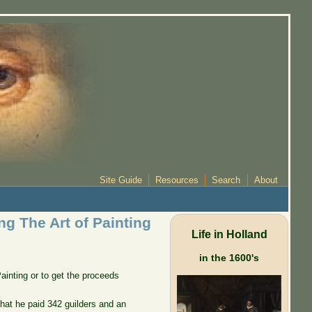
Site Guide
Resources
Search
About
ng The Art of Painting
Life in Holland
in the 1600's
ainting or to get the proceeds
hat he paid 342 guilders and an